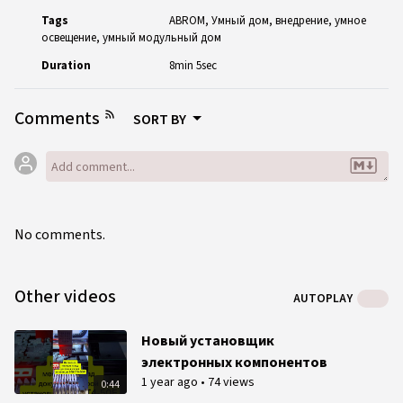
Tags
ABROM
Умный дом
внедрение
умное
освещение
умный модульный дом
Duration
8min 5sec
Comments
SORT BY
No comments.
Other videos
AUTOPLAY
Новый установщик
электронных компонентов
1 year ago
•
74 views
0:44