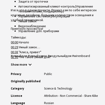
Защита от протечки
Автоматизированный климат-контроль(Управление
И все это в одном проекте. Проект сам по себе интересен
теплыми полами, кондиционер)
красивым дизайном, большим количеством освещения и
Управление системой рекуперации
удобной планировкой.
Умный замок
Видеонаблюдение
Приятного просмотра!
Управление доп. приборами
Таймкоды:
00:00
Начало
00:29
Умный замок
00:38
"Алиса, привет"
#умныйдом #умныйзамок #модульныйдом #wirenboard
01:30
Что такое умный дом?
01:49
Управление освещением
Show more
02:20
Управление шторами
02:49
Доп. приборы умного дома
Privacy
Public
03:23
Микроклимат
Originally published
04:12
Безопасность
04:56
Сценарии умного дома
Category
Science & Technology
Licence
Attribution - Non Commercial - Share Alike
Language
Russian