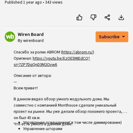
Published
1 year ago
•
343 views
Wiren Board
Subscribe
By wirenboard
Спасибо за ролик ABROM (
https://abrom.ru/
)
Оригинал:
https://youtu.be/EzOE5MIEdCQ?
si=7ZP7DqQnD3M2Ovw6
Описание от автора:
—
Всем привет!
В данном видео обзор умного модульного дома. Мы
совместно с компанией Monthouse сделали уникальный
проект на рынке. Мы уже делали обзор похожего проекта, но
он был 45 кв.м.
Управление освещением( в том числе диммирование)
Что есть умного в данном доме:
Управление шторами