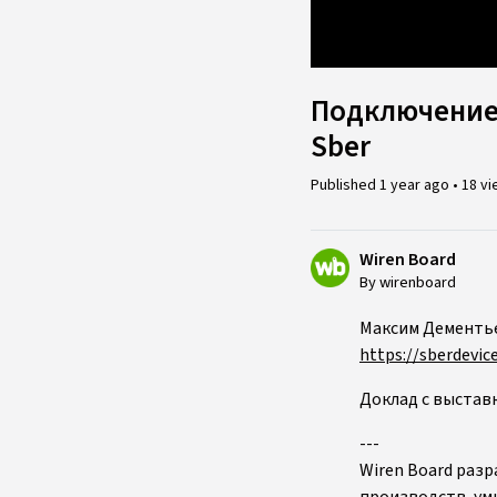
Loaded
:
9.87%
Подключение 
Sber
Published
1 year ago
•
18 v
Wiren Board
By wirenboard
Максим Дементье
https://sberdevice
Доклад с выстав
---
Wiren Board раз
производств, умн