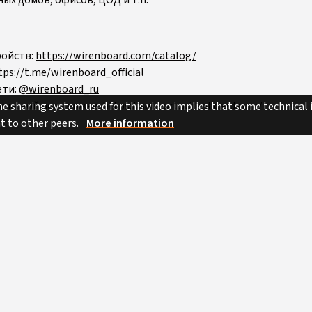
ройств:
https://wirenboard.com/catalog/
tps://t.me/wirenboard_official
ети:
@wirenboard_ru
ической поддержки:
https://support.wirenboard.com/
e sharing system used for this video implies that some technical
nt to other peers.
More information
Public
d
Science & Technology
Attribution - Non Commercial - Share Alike
Russian
wbce
доклад
7min 38sec