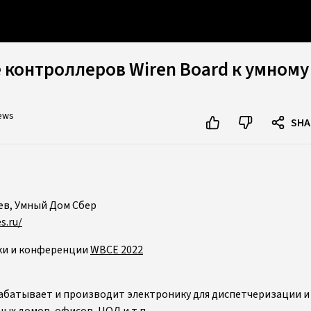
контроллеров Wiren Board к умному
iews
SHA
в, Умный Дом Сбер
s.ru/
ки и конференции
WBCE 2022
рабатывает и производит электронику для диспетчеризации 
ых домов, офисов, ЦОД и т.п.