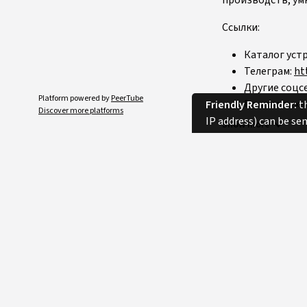
Ссылки:
Каталог уст
Телеграм:
ht
Другие соцс
Platform powered by
PeerTube
Портал техн
Friendly Reminder:
th
Discover more platforms
IP address) can be se
Show more
Privacy
Originally publishe
Category
Licence
Language
Tags
Duration