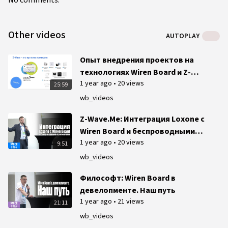
No comments.
Other videos
AUTOPLAY
Опыт внедрения проектов на
технологиях Wiren Board и Z-
1 year ago
•
20 views
Wave
25:59
wb_videos
Z-Wave.Me: Интеграция Loxone с
Wiren Board и беспроводными
1 year ago
•
20 views
протоколами
9:51
wb_videos
Философт: Wiren Board в
девелопменте. Наш путь
1 year ago
•
21 views
21:11
wb_videos