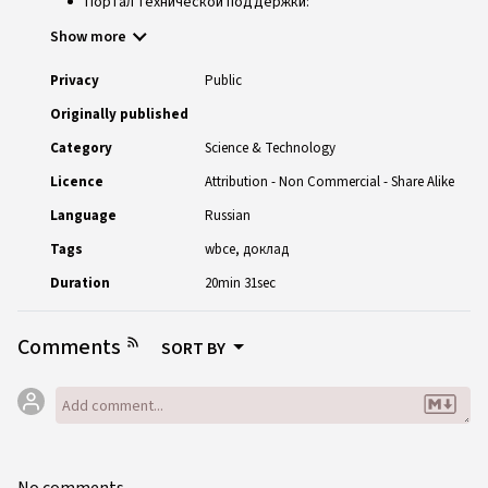
Портал технической поддержки:
https://support.wirenboard.com/
Show more
Privacy
Public
Originally published
Category
Science & Technology
Licence
Attribution - Non Commercial - Share Alike
Language
Russian
Tags
wbce
доклад
Duration
20min 31sec
Comments
SORT BY